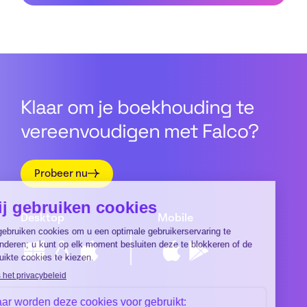
Klaar om je boekhouding te
vereenvoudigen met Falco?
Probeer nu
Desktop
Mobile