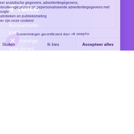
Accountants
KMO
Zelfstandige
Wie zijn wij
Peppol
Tarieven
FAQ
Webinar
contacteer-ons
Horus Software ® 2025
Privacybeleid