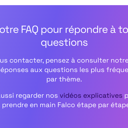
notre FAQ pour répondre à t
questions
us contacter, pensez à consulter notr
réponses aux questions les plus fréqu
par thème.
ussi regarder nos
vidéos explicatives
p
 prendre en main Falco étape par étap