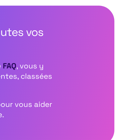
outes vos
e
FAQ
, vous y
entes, classées
our vous aider
e.