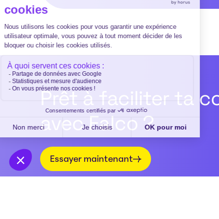
Prêt à faciliter ta 
avec Falco ?
Essayer maintenant
Desktop
Mobile