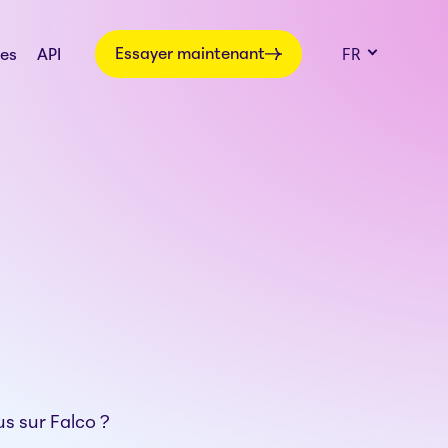
Essayer maintenant
es
API
FR
s sur Falco ?