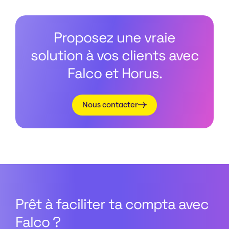
Proposez une vraie
solution à vos clients avec
Falco et Horus.
Nous contacter
Prêt à faciliter ta compta avec
Falco ?